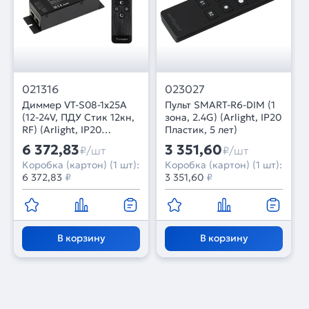
021316
023027
Диммер VT-S08-1x25A
Пульт SMART-R6-DIM (1
(12-24V, ПДУ Стик 12кн,
зона, 2.4G) (Arlight, IP20
RF) (Arlight, IP20
Пластик, 5 лет)
Металл, 3 года)
6 372,83
3 351,60
₽/шт
₽/шт
Коробка (картон) (1 шт):
Коробка (картон) (1 шт):
6 372,83
₽
3 351,60
₽
В корзину
В корзину