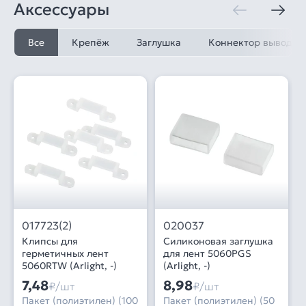
Аксессуары
Все
Крепёж
Заглушка
Коннектор выводно
017723(2)
020037
Клипсы для
Силиконовая заглушка
герметичных лент
для лент 5060PGS
5060RTW (Arlight, -)
(Arlight, -)
7,48
8,98
₽/шт
₽/шт
Пакет (полиэтилен) (100
Пакет (полиэтилен) (50