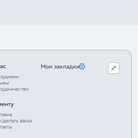
ас
Мои закладки
рудники
ывы
рудничество
иенту
тавка
 сделать заказ
такты