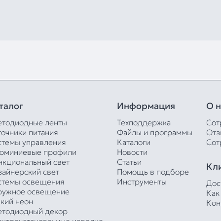
талог
Информация
О н
етодиодные ленты
Техподдержка
Сот
точники питания
Файлы и программы
Отз
стемы управления
Каталоги
Сот
юминиевые профили
Новости
нкциональный свет
Статьи
Кл
зайнерский свет
Помощь в подборе
стемы освещения
Инструменты
Дос
ружное освещение
Как
бкий неон
Кон
етодиодный декор