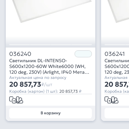
036240
036241
Светильник DL-INTENSO-
Светильни
S600x1200-60W White6000 (WH,
S600x120
120 deg, 230V) (Arlight, IP40 Металл,
120 deg, 2
3 года)
Актуальная цена по запросу
3 года)
Актуальная 
20 857,73
20 857
₽/шт
Коробка (картон) (1 шт):
20 857,73
₽
Коробка (ка
В корзину