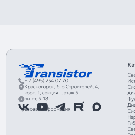
Ка
Св
+ 7 (495) 234 07 70
Ис
Красногорск,
б‑р Строителей, 4,
Си
корп. 1, секция Г, этаж 9
Ал
пн-пт, 9-18
Фу
Ди
Правовая информация
Си
На
Ги
Св