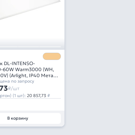
к DL-INTENSO-
0-60W Warm3000 (WH,
30V) (Arlight, IP40 Металл,
цена по запросу
,73
₽/шт
ртон) (1 шт):
20 857,73
₽
В корзину