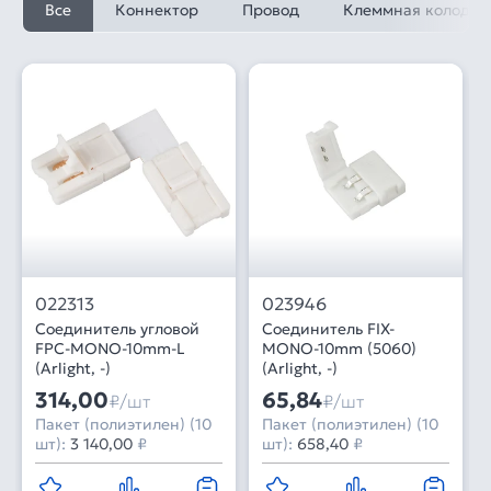
Все
Коннектор
Провод
Клеммная колодка
022313
023946
Соединитель угловой
Соединитель FIX-
FPC-MONO-10mm-L
MONO-10mm (5060)
(Arlight, -)
(Arlight, -)
314,00
65,84
₽/шт
₽/шт
Пакет (полиэтилен) (10
Пакет (полиэтилен) (10
шт):
3 140,00
₽
шт):
658,40
₽