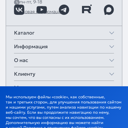
пн-пт, 9-18
Правовая информация
Каталог
Информация
О нас
Клиенту
Мои закладки
Мы используем файлы «cookie», как собственные,
так и третьих сторон, для улучшения пользования сайтом
и нашими услугами, путем анализа навигации по нашему
веб-сайту. Если вы продолжите навигацию по нему,
мы сочтем, что вы согласны с их использованием.
Дополнительную информацию вы можете найти
в нашей
Политике
в отношении файлов «cookie».