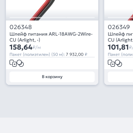
026348
026349
Шлейф питания ARL-18AWG-2Wire-
Шлейф пи
CU (Arlight, -)
CU (Arlight,
158,64
101,81
₽/м
₽
Пакет (полиэтилен) (50 м):
7 932,00
₽
Пакет (поли
В корзину