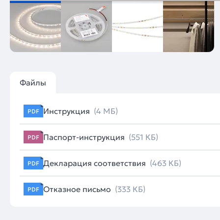
Файлы
Инструкция
(4 МБ)
PDF
Паспорт-инструкция
(551 КБ)
PDF
Декларация соответствия
(463 КБ)
PDF
Отказное письмо
(333 КБ)
PDF