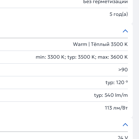
Без герметизации
5 год(а)
Warm | Тёплый 3500 K
min: 3300 K; typ: 3500 K; max: 3600 K
>90
typ: 120 °
typ: 540 lm/m
113 лм/Вт
24 V