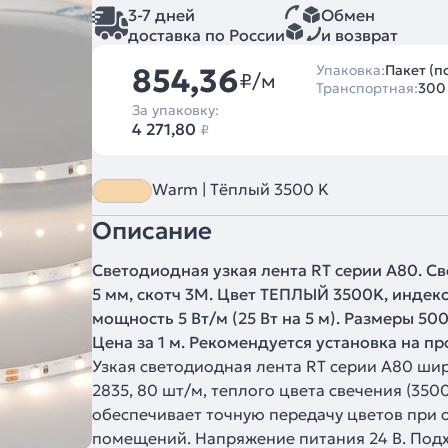
3-7 дней
Обмен
доставка по России
и возврат
854,36
Упаковка:
Пакет (п
₽/м
Транспортная:
300
За упаковку:
4 271,80
₽
Warm | Тёплый 3500 K
Описание
Светодиодная узкая лента RT серии A80. С
5 мм, скотч 3M. Цвет ТЕПЛЫЙ 3500K, индекс 
мощность 5 Вт/м (25 Вт на 5 м). Размеры 50
Цена за 1 м. Рекомендуется установка на п
Узкая светодиодная лента RT серии A80 ши
2835, 80 шт/м, теплого цвета свечения (35
обеспечивает точную передачу цветов при
помещений. Напряжение питания 24 В. Подх