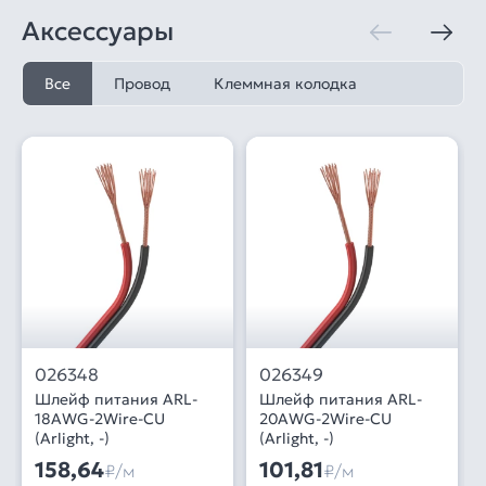
Аксессуары
Все
Провод
Клеммная колодка
026348
026349
Шлейф питания ARL-
Шлейф питания ARL-
18AWG-2Wire-CU
20AWG-2Wire-CU
(Arlight, -)
(Arlight, -)
158,64
101,81
₽/м
₽/м