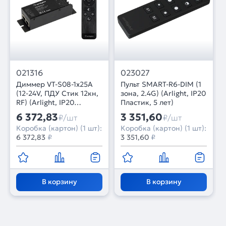
021316
023027
Диммер VT-S08-1x25A
Пульт SMART-R6-DIM (1
(12-24V, ПДУ Стик 12кн,
зона, 2.4G) (Arlight, IP20
RF) (Arlight, IP20
Пластик, 5 лет)
Металл, 3 года)
6 372,83
3 351,60
₽/шт
₽/шт
Коробка (картон) (1 шт):
Коробка (картон) (1 шт):
6 372,83
₽
3 351,60
₽
В корзину
В корзину