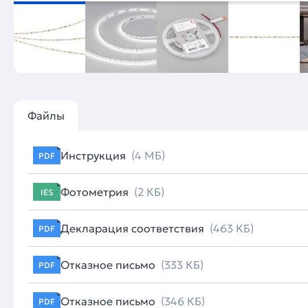
Файлы
Инструкция
(4 МБ)
PDF
Фотометрия
(2 КБ)
IES
Декларация соответствия
(463 КБ)
PDF
Отказное письмо
(333 КБ)
PDF
Отказное письмо
(346 КБ)
PDF