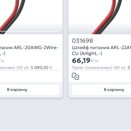
031698
тания ARL-20AWG-2Wire-
Шлейф питания ARL-22A
 -)
CU (Arlight, -)
66,19
/м
₽/м
этилен) (50 м):
5 090,50
₽
Пакет (полиэтилен) (50 м):
3
В корзину
В корзину