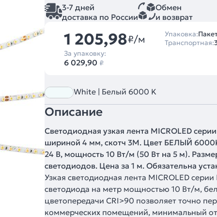
3-7 дней
Обмен
доставка по России
и возврат
1 205,98
Упаковка:
Пакет
₽/м
Транспортная:
За упаковку:
6 029,90
₽
White | Белый 6000 K
Описание
Светодиодная узкая лента MICROLED серии 
шириной 4 мм, скотч 3M. Цвет БЕЛЫЙ 6000K
24 В, мощность 10 Вт/м (50 Вт на 5 м). Разм
светодиодов. Цена за 1 м. Обязательна уст
Узкая светодиодная лента MICROLED серии 
светодиода на метр мощностью 10 Вт/м, бел
цветопередачи CRI>90 позволяет точно пе
коммерческих помещений, минимальный отре