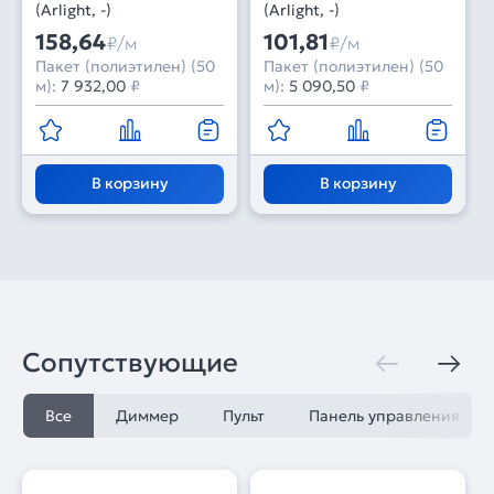
(Arlight, -)
(Arlight, -)
158,64
101,81
₽/м
₽/м
Пакет (полиэтилен) (50
Пакет (полиэтилен) (50
м):
7 932,00
₽
м):
5 090,50
₽
В корзину
В корзину
Сопутствующие
Все
Диммер
Пульт
Панель управления