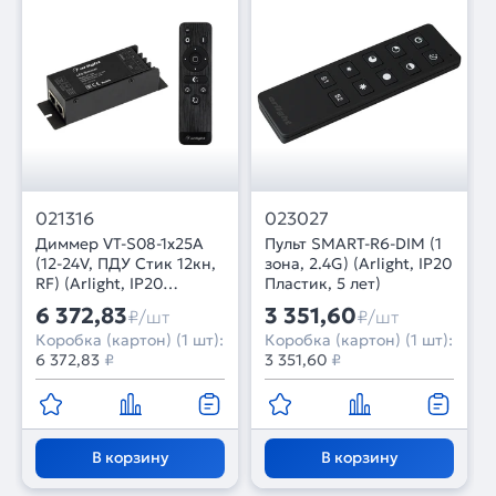
021316
023027
Диммер VT-S08-1x25A
Пульт SMART-R6-DIM (1
(12-24V, ПДУ Стик 12кн,
зона, 2.4G) (Arlight, IP20
RF) (Arlight, IP20
Пластик, 5 лет)
Металл, 3 года)
6 372,83
3 351,60
₽/шт
₽/шт
Коробка (картон) (1 шт):
Коробка (картон) (1 шт):
6 372,83
₽
3 351,60
₽
В корзину
В корзину