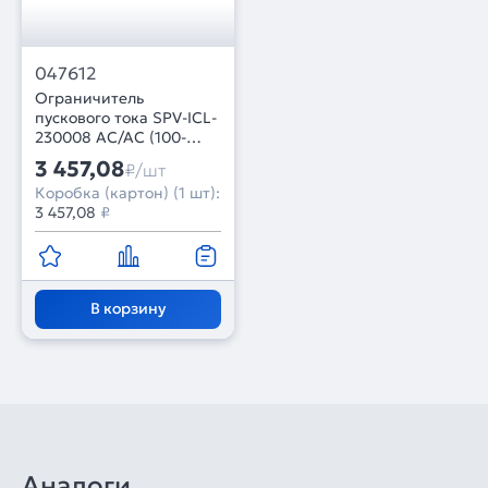
047612
Ограничитель
пускового тока SPV-ICL-
230008 AC/AC (100-
240V, 8A) (Arlight, IP20
3 457,08
₽/шт
Пластик, 5 лет)
Коробка (картон) (1 шт):
3 457,08
₽
В корзину
Аналоги