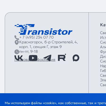
Ка
Св
+ 7 (495) 234 07 70
Ис
Красногорск,
б‑р Строителей, 4,
Си
корп. 1, секция Г, этаж 9
Ал
пн-пт, 9-18
Фу
Ди
Правовая информация
Си
На
Ги
Св
Эл
Св
Мы используем файлы «cookie», как собственные, так и тре