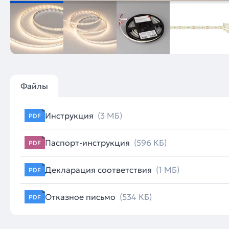
Файлы
Инструкция
(3 МБ)
PDF
Паспорт-инструкция
(596 КБ)
PDF
Декларация соответствия
(1 МБ)
PDF
Отказное письмо
(534 КБ)
PDF