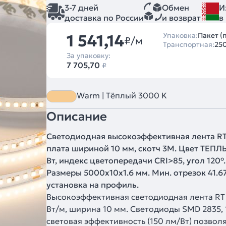
3-7 дней
Обмен
И
доставка по России
и возврат
в
1 541,14
Упаковка:
Пакет (
₽/м
Транспортная:
25
За упаковку:
7 705,70
₽
Warm | Тёплый 3000 K
Описание
Светодиодная высокоэффективная лента RT 
плата шириной 10 мм, скотч 3M. Цвет ТЕПЛ
Вт, индекс цветопередачи CRI>85, угол 120°. 
Размеры 5000x10x1.6 мм. Мин. отрезок 41.67
установка на профиль.
Высокоэффективная светодиодная лента RT с
Вт/м, ширина 10 мм. Светодиоды SMD 2835, 
световая эффективность (150 лм/Вт) позвол