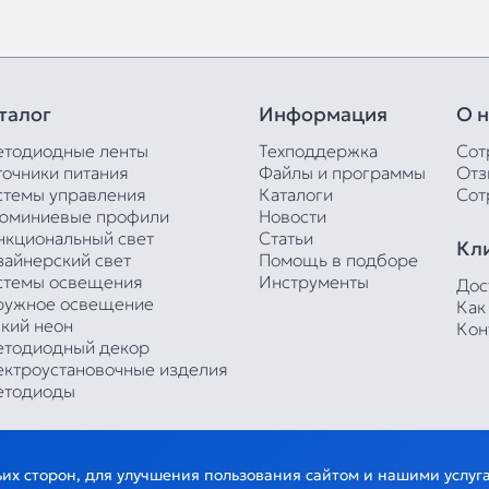
талог
Информация
О н
етодиодные ленты
Техподдержка
Сот
точники питания
Файлы и программы
Отз
стемы управления
Каталоги
Сот
юминиевые профили
Новости
нкциональный свет
Статьи
Кл
зайнерский свет
Помощь в подборе
стемы освещения
Инструменты
Дос
ружное освещение
Как
бкий неон
Кон
етодиодный декор
ектроустановочные изделия
етодиоды
тьих сторон, для улучшения пользования сайтом и нашими услу