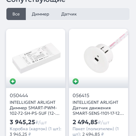
Все
Диммер
Датчик
050444
056415
INTELLIGENT ARLIGHT
INTELLIGENT ARLIGHT
Диммер SMART-PWM-
Датчик движения
102-72-SH-PS-SUF (12-
SMART-SENS-1101-17-12-
48V, 2x7A, 2.4G) (IARL,
IN White (12-24V, 1x1.5A,
3 945,25
2 494,85
₽/шт
₽/шт
Контроллер)
Switch) (IARL, IP20
Коробка (картон) (1 шт):
Пакет (полиэтилен) (1
Пластик, 5 лет)
3 945,25
₽
шт):
2 494,85
₽