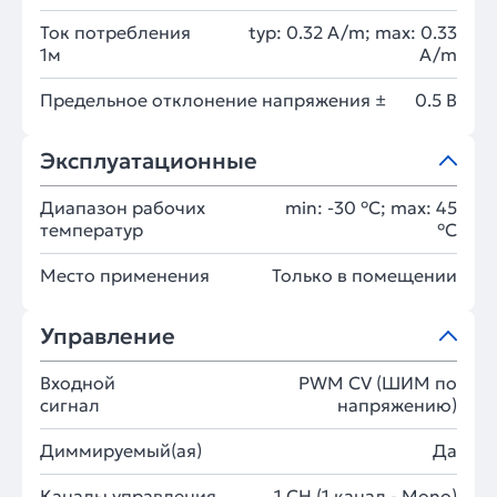
Ток потребления
typ: 0.32 A/m; max: 0.33
1м
A/m
Предельное отклонение напряжения ±
0.5 В
Эксплуатационные
Диапазон рабочих
min: -30 °C; max: 45
температур
°C
Место применения
Только в помещении
Управление
Входной
PWM СV (ШИМ по
сигнал
напряжению)
Диммируемый(ая)
Да
Каналы управления
1 CH (1 канал - Mono)