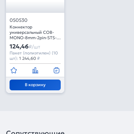
050530
Коннектор
универсальный COB-
MONO-8mm-2pin-STS-
STW-8-in-1 (Arlight, IP20
124,46
₽/шт
Пластик)
Пакет (полиэтилен) (10
шт):
1 244,60
₽
В корзину
Сопутствующие