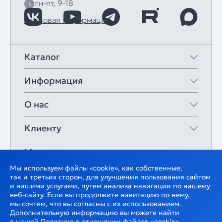
пн-пт, 9-18
Правовая информация
Каталог
Информация
О нас
Клиенту
Мои закладки
Мы используем файлы «cookie», как собственные,
так и третьих сторон, для улучшения пользования сайтом
и нашими услугами, путем анализа навигации по нашему
веб-сайту. Если вы продолжите навигацию по нему,
мы сочтем, что вы согласны с их использованием.
Дополнительную информацию вы можете найти
в нашей
Политике
в отношении файлов «cookie».