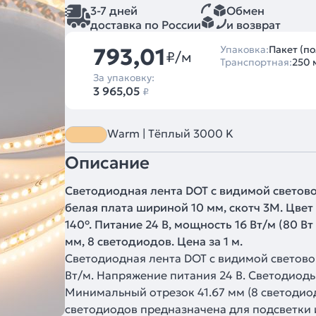
3-7 дней
Обмен
доставка по России
и возврат
793,01
Упаковка:
Пакет (по
₽/м
Транспортная:
250 
За упаковку:
3 965,05
₽
Warm | Тёплый 3000 K
Описание
Светодиодная лента DOT с видимой световой
белая плата шириной 10 мм, скотч 3M. Цве
140°. Питание 24 В, мощность 16 Вт/м (80 Вт
мм, 8 светодиодов. Цена за 1 м.
Светодиодная лента DOT с видимой светово
Вт/м. Напряжение питания 24 В. Светодиоды 
Минимальный отрезок 41.67 мм (8 светодио
светодиодов предназначена для подсветки 