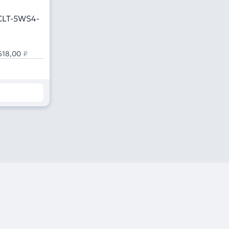
CLT-5WS4-
618,00
₽