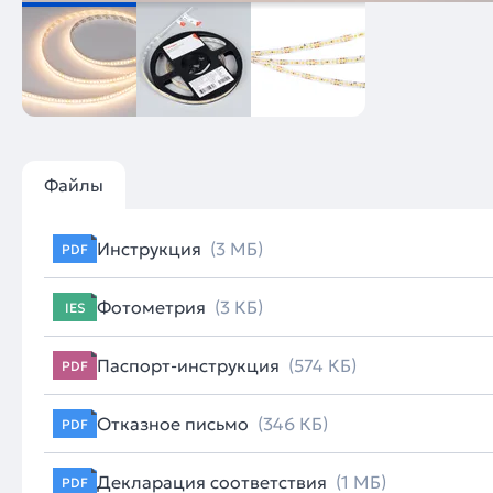
Файлы
Инструкция
(3 МБ)
PDF
Фотометрия
(3 КБ)
IES
Паспорт-инструкция
(574 КБ)
PDF
Отказное письмо
(346 КБ)
PDF
Декларация соответствия
(1 МБ)
PDF