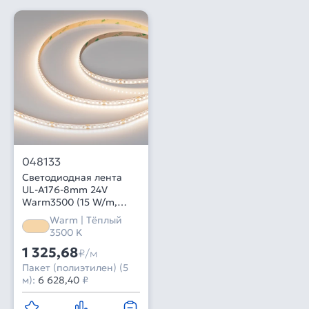
048133
Светодиодная лента
UL-A176-8mm 24V
Warm3500 (15 W/m,
IP20, 5m) (Arlight, 7 лет)
Warm | Тёплый
3500 K
1 325,68
₽/м
Пакет (полиэтилен) (5
м):
6 628,40
₽