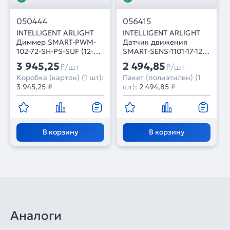
050444
056415
INTELLIGENT ARLIGHT
INTELLIGENT ARLIGHT
Диммер SMART-PWM-
Датчик движения
102-72-SH-PS-SUF (12-
SMART-SENS-1101-17-12-
48V, 2x7A, 2.4G) (IARL,
IN White (12-24V, 1x1.5A,
3 945,25
2 494,85
₽/шт
₽/шт
Контроллер)
Switch) (IARL, IP20
Коробка (картон) (1 шт):
Пакет (полиэтилен) (1
Пластик, 5 лет)
3 945,25
₽
шт):
2 494,85
₽
В корзину
В корзину
Аналоги