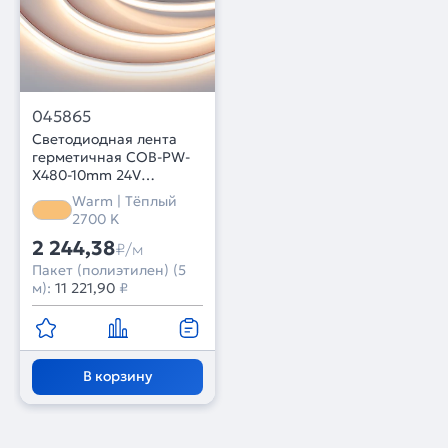
045865
Светодиодная лента
герметичная COB-PW-
X480-10mm 24V
Warm2700 (10 W/m,
Warm | Тёплый
IP66, 5m) (Arlight, 5 лет)
2700 K
2 244,38
₽/м
Пакет (полиэтилен) (5
м):
11 221,90
₽
В корзину