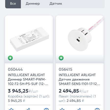
Все
Диммер
Датчик
050444
056415
INTELLIGENT ARLIGHT
INTELLIGENT ARLIGHT
Диммер SMART-PWM-
Датчик движения
102-72-SH-PS-SUF (12-
SMART-SENS-1101-17-12-
48V, 2x7A, 2.4G) (IARL,
IN White (12-24V, 1x1.5A,
3 945,25
2 494,85
₽/шт
₽/шт
Контроллер)
Switch) (IARL, IP20
Коробка (картон) (1 шт):
Пакет (полиэтилен) (1
Пластик, 5 лет)
3 945,25
₽
шт):
2 494,85
₽