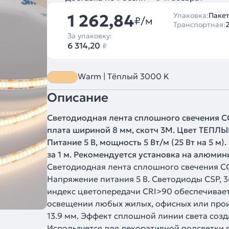
1 262,84
Упаковка:
Пакет
₽/м
Транспортная:
За упаковку:
6 314,20
₽
Warm | Тёплый 3000 K
Описание
Светодиодная лента сплошного свечения CO
плата шириной 8 мм, скотч 3M. Цвет ТЕПЛЫЙ
Питание 5 В, мощность 5 Вт/м (25 Вт на 5 м)
за 1 м. Рекомендуется установка на алюми
Светодиодная лента сплошного свечения C
Напряжение питания 5 В. Светодиоды CSP, 3
индекс цветопередачи CRI>90 обеспечивает
освещении любых жилых, офисных или про
13.9 мм. Эффект сплошной линии света соз
Используется для декоративной подсветки 