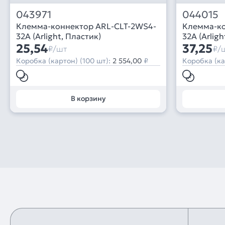
043971
044015
Клемма-коннектор ARL-CLT-2WS4-
Клемма-ко
32A (Arlight, Пластик)
32A (Arligh
25,54
37,25
₽/шт
₽/
Коробка (картон) (100 шт):
2 554,00
₽
Коробка (ка
В корзину