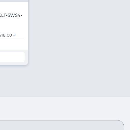
CLT-5WS4-
618,00
₽