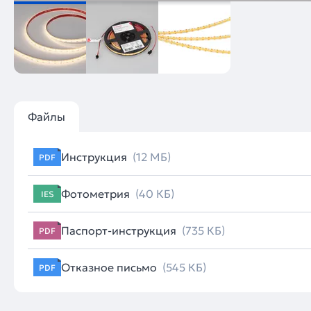
Файлы
Инструкция
(12 МБ)
PDF
Фотометрия
(40 КБ)
IES
Паспорт-инструкция
(735 КБ)
PDF
Отказное письмо
(545 КБ)
PDF