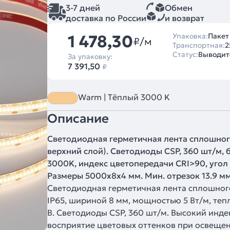
3-7 дней
Обмен
доставка по России
и возврат
1 478,30
Упаковка:
Пакет
₽/м
Транспортная:
2
Статус:
Выводитс
За упаковку:
7 391,50
₽
Warm | Тёплый 3000 K
Описание
Светодиодная герметичная лента сплошного
верхний слой). Светодиоды CSP, 360 шт/м,
3000K, индекс цветопередачи CRI>90, угол 14
Размеры 5000x8x4 мм. Мин. отрезок 13.9 мм
Светодиодная герметичная лента сплошног
IP65, шириной 8 мм, мощностью 5 Вт/м, теп
В. Светодиоды CSP, 360 шт/м. Высокий инд
восприятие цветовых оттенков при освеще