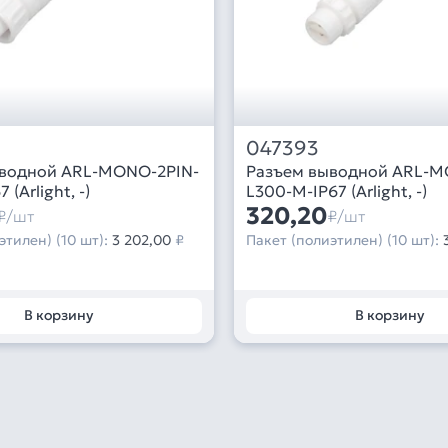
047393
ыводной ARL-MONO-2PIN-
Разъем выводной ARL-M
L300-F-IP67 (Arlight, -)
L300-M-IP67 (Arlight, -)
320,20
₽/шт
₽/шт
этилен) (10 шт):
3 202,00
₽
Пакет (полиэтилен) (10 шт):
В корзину
В корзину