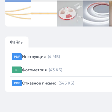
Файлы
Инструкция
(4 МБ)
PDF
Фотометрия
(43 КБ)
IES
Отказное письмо
(545 КБ)
PDF