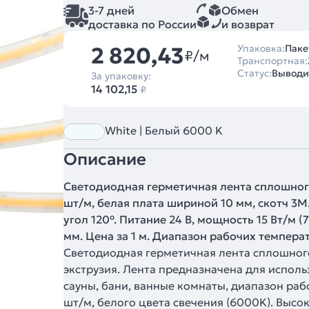
3-7 дней
Обмен
доставка по России
и возврат
2 820,43
Упаковка:
Паке
₽/м
Транспортная:
Статус:
Выводит
За упаковку:
14 102,15
₽
White | Белый 6000 K
Описание
Светодиодная герметичная лента сплошног
шт/м, белая плата шириной 10 мм, скотч 3
угол 120°. Питание 24 В, мощность 15 Вт/м (
мм. Цена за 1 м. Диапазон рабочих темпера
Светодиодная герметичная лента сплошного
экструзия. Лента предназначена для испол
сауны, бани, ванные комнаты, диапазон рабо
шт/м, белого цвета свечения (6000K). Выс