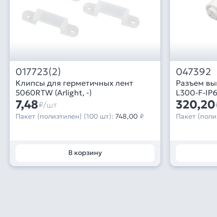
017723(2)
047392
Клипсы для герметичных лент
Разъем в
5060RTW (Arlight, -)
7,48
320,20
₽/шт
Пакет (полиэтилен) (100 шт):
748,00
₽
Пакет (поли
В корзину