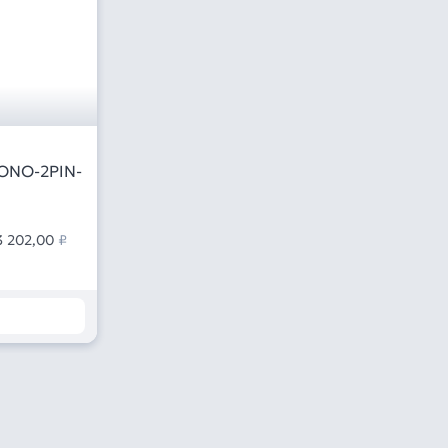
ONO-2PIN-
3 202,00
₽