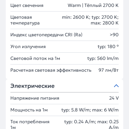
Цвет свечения
Warm | Тёплый 2700 K
Цветовая
min: 2600 K; typ: 2700 K;
температура
max: 2800 K
Индекс цветопередачи CRI (Ra)
>90
Угол излучения
typ: 180 °
Световой поток на 1м
typ: 560 lm/m
Расчетная световая эффективность
97 лм/Вт
Электрические
Напряжение питания
24 V
Мощность на 1м
typ: 5.8 W/m; max: 6 W/m
Ток потребления
typ: 0.24 A/m; max: 0.25
1м
A/m