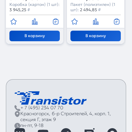
Контроллер)
Switch) (IARL, IP20
Коробка (картон) (1 шт):
Пакет (полиэтилен) (1
Пластик, 5 лет)
3 945,25
₽
шт):
2 494,85
₽
В корзину
В корзину
+ 7 (495) 234 07 70
Красногорск,
б‑р Строителей, 4, корп. 1,
секция Г, этаж 9
пн-пт, 9-18