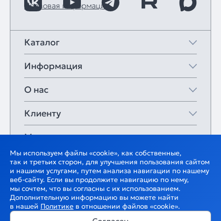
Правовая информация
Каталог
Информация
О нас
Клиенту
Мои закладки
Мы используем файлы «cookie», как собственные,
так и третьих сторон, для улучшения пользования сайтом
и нашими услугами, путем анализа навигации по нашему
веб-сайту. Если вы продолжите навигацию по нему,
мы сочтем, что вы согласны с их использованием.
Дополнительную информацию вы можете найти
в нашей
Политике
в отношении файлов «cookie».