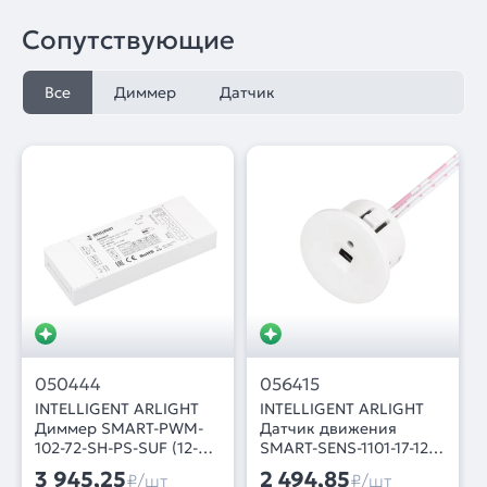
Сопутствующие
Все
Диммер
Датчик
050444
056415
INTELLIGENT ARLIGHT
INTELLIGENT ARLIGHT
Диммер SMART-PWM-
Датчик движения
102-72-SH-PS-SUF (12-
SMART-SENS-1101-17-12-
48V, 2x7A, 2.4G) (IARL,
IN White (12-24V, 1x1.5A,
3 945,25
2 494,85
₽/шт
₽/шт