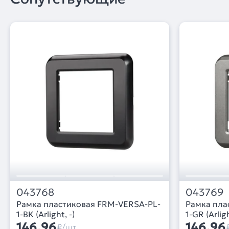
043768
043769
Рамка пластиковая FRM-VERSA-PL-
Рамка пла
1-BK (Arlight, -)
1-GR (Arligh
146,96
146,96
₽/шт