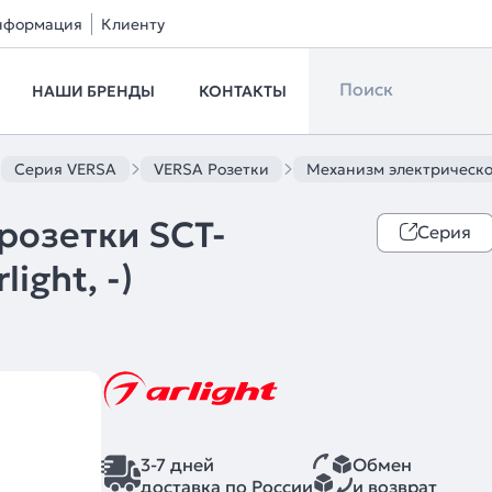
нформация
Клиенту
НАШИ БРЕНДЫ
КОНТАКТЫ
Серия VERSA
VERSA Розетки
Механизм электрической 
розетки SCT-
Серия
ight, -)
3-7 дней
Обмен
доставка по России
и возврат