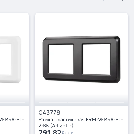
043778
VERSA-PL-
Рамка пластиковая FRM-VERSA-PL-
2-BK (Arlight, -)
291,82
₽/шт