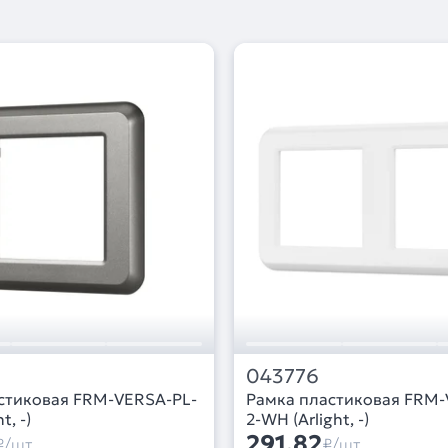
043776
стиковая FRM-VERSA-PL-
Рамка пластиковая FRM-
t, -)
2-WH (Arlight, -)
291,82
₽/шт
₽/шт