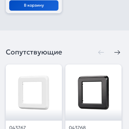
В корзину
Сопутствующие
043767
043768