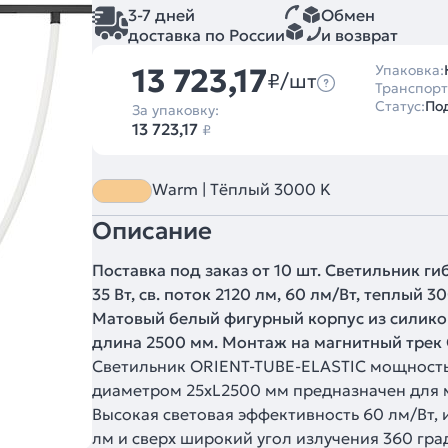
3-7 дней
Обмен
доставка по России
и возврат
13 723,17
Упаковка:
₽/шт
Транспорт
Статус:
Под
За упаковку:
13 723,17
₽
Warm | Тёплый 3000 K
Описание
Поставка под заказ от 10 шт. Светильник г
35 Вт, св. поток 2120 лм, 60 лм/Вт, теплый 
Матовый белый фигурный корпус из силикон
длина 2500 мм. Монтаж на магнитный трек 
Светильник ORIENT-TUBE-ELASTIC мощностью
диаметром 25хL2500 мм предназначен для 
Высокая световая эффективность 60 лм/Вт, 
лм и сверх широкий угол излучения 360 гр