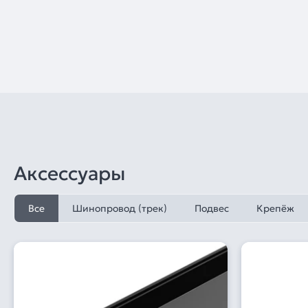
Аксессуары
Все
Шинопровод (трек)
Подвес
Крепёж