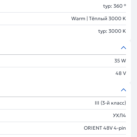
typ: 360 °
Warm | Тёплый 3000 K
typ: 3000 K
35 W
48 V
III (3-й класс)
УХЛ4
ORIENT 48V 4-pin