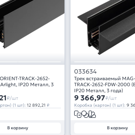
033634
ORIENT-TRACK-2652-
Трек встраиваемый MAG
(Arlight, IP20 Металл, 3
TRACK-2652-FDW-2000 (BK)
IP20 Металл, 3 года)
21
9 366,97
₽/шт
₽/шт
ртон) (1 шт):
12 892,21
₽
Коробка (картон) (1 шт):
9 3
В корзину
В корзину