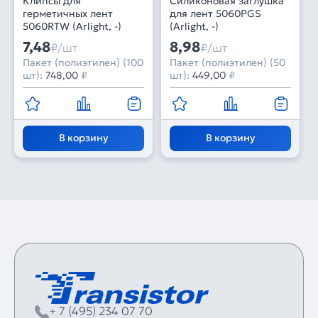
Клипсы для
Силиконовая заглушка
герметичных лент
для лент 5060PGS
5060RTW (Arlight, -)
(Arlight, -)
7,48
8,98
₽/шт
₽/шт
Пакет (полиэтилен) (100
Пакет (полиэтилен) (50
шт):
748,00
₽
шт):
449,00
₽
В корзину
В корзину
+ 7 (495) 234 07 70