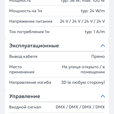
Мощность
typ: 36 W; max: 100 W
Мощность на 1м
typ: 24 W/m
Напряжение питания
24 V / 24 V / 24 V / 24 V
Ток потребления 1м
typ: 1 A/m
Эксплуатационные
Вывод кабеля
Прямо
Место
На улице открыто / в
применения
помещении
Направление изгиба
3D (в любую сторону)
Управление
Входной сигнал
DMX / DMX / DMX / DMX