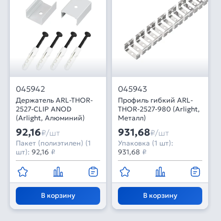
045942
045943
Держатель ARL-THOR-
Профиль гибкий ARL-
2527-CLIP ANOD
THOR-2527-980 (Arlight,
(Arlight, Алюминий)
Металл)
92,16
931,68
₽/шт
₽/шт
Пакет (полиэтилен) (1
Упаковка (1 шт):
шт):
92,16
₽
931,68
₽
В корзину
В корзину