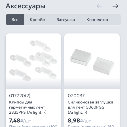
Аксессуары
Все
Крепёж
Заглушка
Коннектор
017720(2)
020037
Клипсы для
Силиконовая заглушка
герметичных лент
для лент 5060PGS
2835PFS (Arlight, -)
(Arlight, -)
7,48
8,98
₽/шт
₽/шт
Пакет (полиэтилен) (100
Пакет (полиэтилен) (50