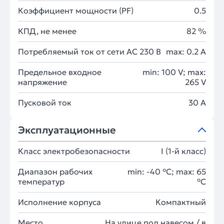
Коэффициент мощности (PF)
0.5
КПД, не менее
82 %
Потребляемый ток от сети AC 230 В
max: 0.2 A
Предельное входное
min: 100 V; max:
напряжение
265 V
Пусковой ток
30 A
Эксплуатационные
Класс электробезопасности
I (1-й класс)
Диапазон рабочих
min: -40 °C; max: 65
температур
°C
Исполнение корпуса
Компактный
Место
На улице под навесом / в