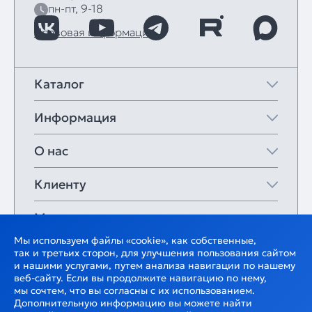
пн-пт, 9-18
Правовая информация
Каталог
Информация
О нас
Клиенту
Мои закладки
Мы используем файлы «cookie», как собственные,
так и третьих сторон, для улучшения пользования сайтом
и нашими услугами, путем анализа навигации по нашему
веб-сайту. Если вы продолжите навигацию по нему,
мы сочтем, что вы согласны с их использованием.
Дополнительную информацию вы можете найти