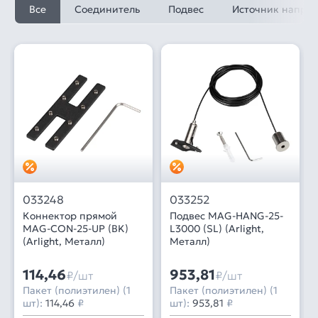
Все
Соединитель
Подвес
Источник напря
033248
033252
Коннектор прямой
Подвес MAG-HANG-25-
MAG-CON-25-UP (BK)
L3000 (SL) (Arlight,
(Arlight, Металл)
Металл)
114,46
953,81
₽/шт
₽/шт
Пакет (полиэтилен) (1
Пакет (полиэтилен) (1
шт):
114,46
₽
шт):
953,81
₽