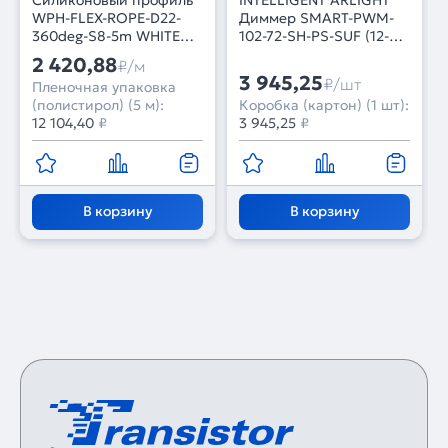
Силиконовый профиль
INTELLIGENT ARLIGHT
WPH-FLEX-ROPE-D22-
Диммер SMART-PWM-
360deg-S8-5m WHITE
102-72-SH-PS-SUF (12-
(Arlight, Силикон)
48V, 2x7A, 2.4G) (IARL,
2 420,88
₽/м
Контроллер)
3 945,25
₽/шт
Пленочная упаковка
(полистирол) (5 м):
Коробка (картон) (1 шт):
12 104,40
₽
3 945,25
₽
В корзину
В корзину