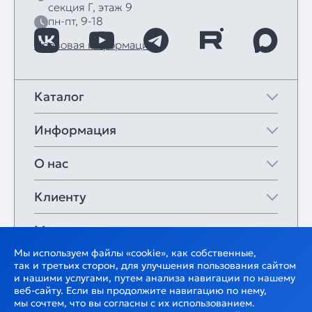
секция Г, этаж 9
пн-пт, 9-18
Правовая информация
Каталог
Информация
О нас
Клиенту
Мои закладки
Мы используем файлы «cookie», как собственные,
так и третьих сторон, для улучшения пользования сайтом
и нашими услугами, путем анализа навигации по нашему
веб-сайту. Если вы продолжите навигацию по нему,
мы сочтем, что вы согласны с их использованием.