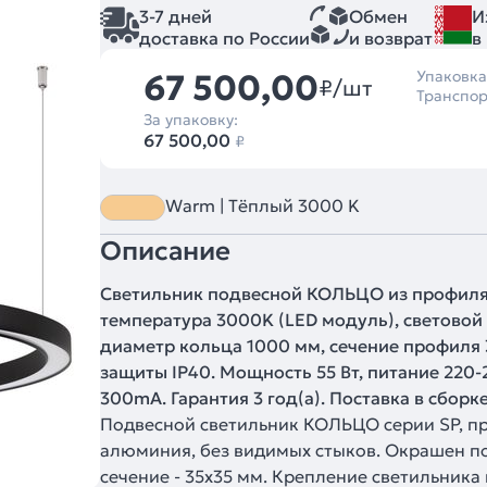
3-7 дней
Обмен
И
доставка по России
и возврат
в
67 500,00
Упаковка
₽/шт
Транспор
За упаковку:
67 500,00
₽
Warm | Тёплый 3000 K
Описание
Светильник подвесной КОЛЬЦО из профиля S
температура 3000K (LED модуль), световой
диаметр кольца 1000 мм, сечение профиля 3
защиты IP40. Мощность 55 Вт, питание 220-
300mA. Гарантия 3 год(а). Поставка в сборке
Подвесной светильник КОЛЬЦО серии SP, п
алюминия, без видимых стыков. Окрашен п
сечение - 35x35 мм. Крепление светильника