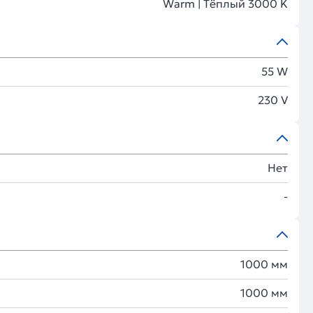
Warm | Тёплый 3000 K
55 W
230 V
Нет
-
1000 мм
1000 мм