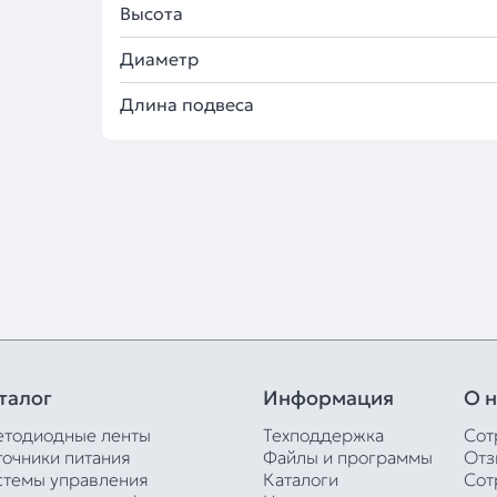
Высота
Диаметр
Длина подвеса
талог
Информация
О н
етодиодные ленты
Техподдержка
Сот
точники питания
Файлы и программы
Отз
стемы управления
Каталоги
Сот