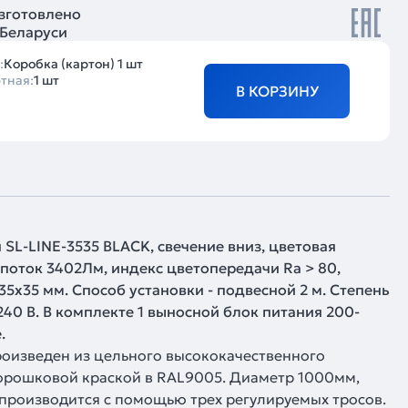
зготовлено
 Беларуси
:
Коробка (картон) 1 шт
тная:
1 шт
В КОРЗИНУ
L-LINE-3535 BLACK, свечение вниз, цветовая
 поток 3402Лм, индекс цветопередачи Ra > 80,
5х35 мм. Способ установки - подвесной 2 м. Степень
240 В. В комплекте 1 выносной блок питания 200-
.
роизведен из цельного высококачественного
орошковой краской в RAL9005. Диаметр 1000мм,
 производится с помощью трех регулируемых тросов.