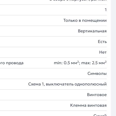
1
Только в помещении
Вертикальная
Есть
Нет
го провода
min: 0.5 мм²; max: 2.5 мм²
Cимволы
Схема 1, выключатель однополюсный
Винтовое
Клемма винтовая
Синий