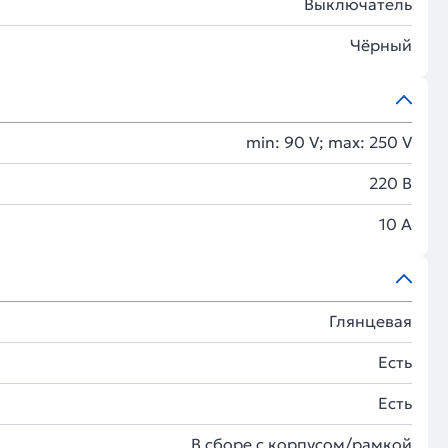
Выключатель
Чёрный
min: 90 V; max: 250 V
220 В
10 А
Глянцевая
Есть
Есть
В сборе с корпусом/рамкой