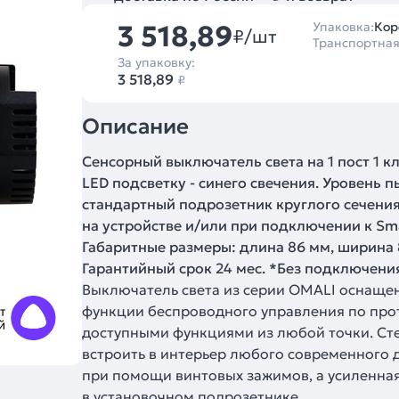
3 518,89
Упаковка:
Кор
₽/шт
Транспортная
За упаковку:
3 518,89
₽
Описание
Сенсорный выключатель света на 1 пост 1 
LED подсветку - синего свечения. Уровень 
стандартный подрозетник круглого сечени
на устройстве и/или при подключении к Smar
Габаритные размеры: длина 86 мм, ширина 8
Гарантийный срок 24 мес. *Без подключения
Выключатель света из серии OMALI оснащен
функции беспроводного управления по прот
доступными функциями из любой точки. Ст
встроить в интерьер любого современного 
при помощи винтовых зажимов, а усиленна
в установочном подрозетнике.