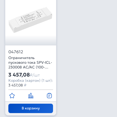
047612
Ограничитель
пускового тока SPV-ICL-
230008 AC/AC (100-
240V, 8A) (Arlight, IP20
3 457,08
₽/шт
Пластик, 5 лет)
Коробка (картон) (1 шт):
3 457,08
₽
В корзину