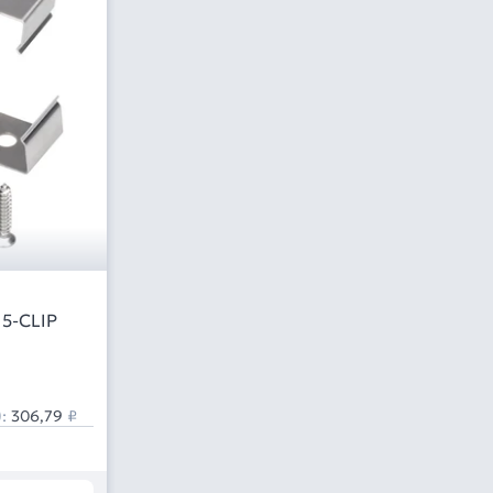
5-CLIP
):
306,79
₽