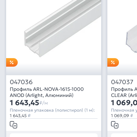
047036
047037
Профиль ARL-NOVA-1615-1000
Профиль A
ANOD (Arlight, Алюминий)
CLEAR (Arl
1 643,45
1 069,
₽/м
Пленочная упаковка (полистирол) (1 м):
Пленочная у
1 643,45
₽
1 069,09
₽