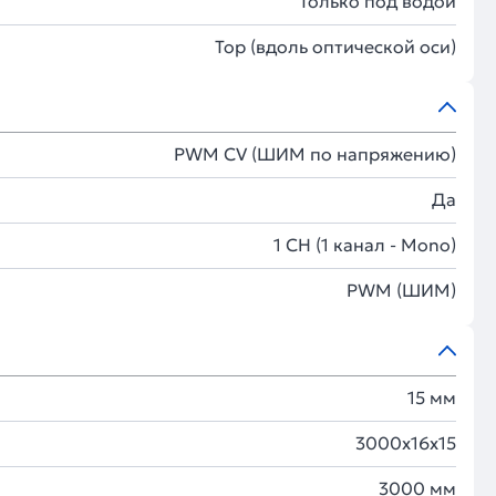
Только под водой
Top (вдоль оптической оси)
PWM СV (ШИМ по напряжению)
Да
1 CH (1 канал - Mono)
PWM (ШИМ)
15 мм
3000x16x15
3000 мм