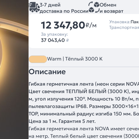
3-7 дней
Обмен
доставка по России
и возврат
12 347,80
Упаковка:
Пак
₽/м
Транспортная
За упаковку:
37 043,40
₽
Warm | Тёплый 3000 K
Описание
Гибкая герметичная лента (неон серии NOVA
Цвет свечения ТЕПЛЫЙ БЕЛЫЙ (3000 К), инд
м, угол излучения 120°. Мощность 10 Вт/м, 
пылевлагозащиты IP68. Размеры 3000×16×15
TOP, минимальный радиус изгиба 150 мм. Бо
Цена за 1 м. Гарантия 5 лет.
Гибкая герметичная лента NOVA имеет сече
на метр. Теплый белый цвет свечения (3000