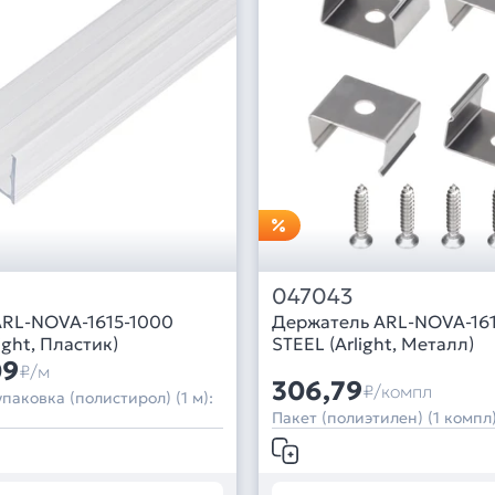
047043
RL-NOVA-1615-1000
Держатель ARL-NOVA-161
ight, Пластик)
STEEL (Arlight, Металл)
09
₽/м
306,79
₽/компл
паковка (полистирол) (1 м):
Пакет (полиэтилен) (1 компл