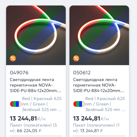
049076
050612
Светодиодная лента
Светодиодная лента
герметичная NOVA-
герметичная NOVA-
SIDE-PU-B84-12x20mm
SIDE-PU-B84-12x20mm
24V RGB-Day (15 W/m,
24V RGB-Day (15 W/m,
Red | Красный 625
Red | Красный 625
IP68, 5m, wire x2)
IP68, 1m, wire x1)
nm / Green |
nm / Green |
(Arlight, Полиуретан)
(Arlight, Полиуретан)
Зелёный 525 nm /
Зелёный 525 nm /
Blue | Синий 470
Blue | Синий 470
13 244,81
13 244,81
₽/м
₽/м
nm / Day |
nm / Day |
Пакет (полиэтилен) (5
Пакет (полиэтилен) (1
Дневной 4000 K
Дневной 4000 K
м):
66 224,05
₽
м):
13 244,81
₽