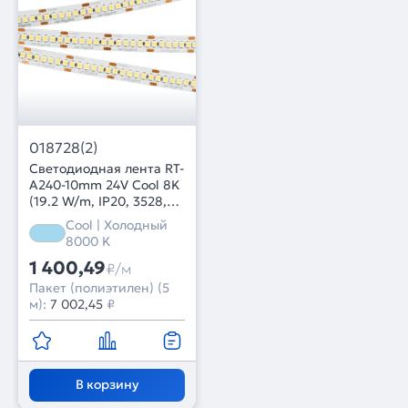
018728(2)
Светодиодная лента RT-
A240-10mm 24V Cool 8K
(19.2 W/m, IP20, 3528,
5m) (Arlight, 19.2 Вт/м,
Cool | Холодный
IP20)
8000 K
1 400,49
₽/м
Пакет (полиэтилен) (5
м):
7 002,45
₽
В корзину