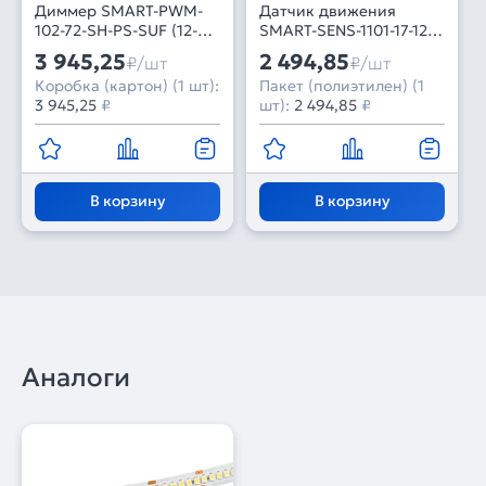
Диммер SMART-PWM-
Датчик движения
102-72-SH-PS-SUF (12-
SMART-SENS-1101-17-12-
48V, 2x7A, 2.4G) (IARL,
IN White (12-24V, 1x1.5A,
3 945,25
2 494,85
₽/шт
₽/шт
Контроллер)
Switch) (IARL, IP20
Коробка (картон) (1 шт):
Пакет (полиэтилен) (1
Пластик, 5 лет)
3 945,25
₽
шт):
2 494,85
₽
В корзину
В корзину
Аналоги