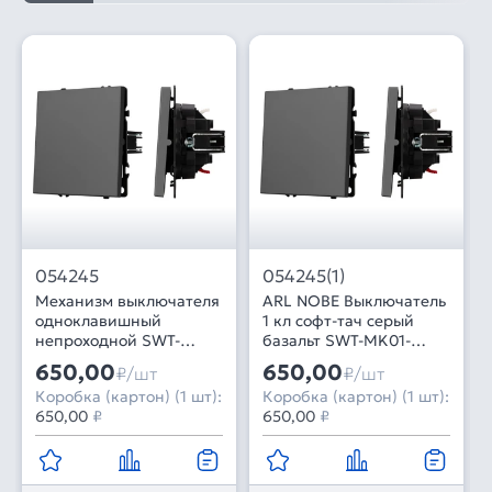
054245
054245(1)
Механизм выключателя
ARL NOBE Выключатель
одноклавишный
1 кл софт-тач серый
непроходной SWT-
базальт SWT-MK01-
NOBE-MK01-SFPL-GR
SFPL-GR (250V, 10A)
650,00
650,00
₽/шт
₽/шт
(230V, 10A) (Arlight,
(Arlight, -)
Коробка (картон) (1 шт):
Коробка (картон) (1 шт):
Серый базальт)
650,00
₽
650,00
₽