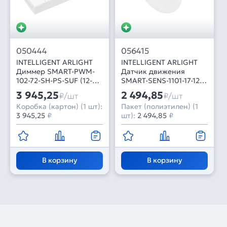
050444
056415
INTELLIGENT ARLIGHT
INTELLIGENT ARLIGHT
Диммер SMART-PWM-
Датчик движения
102-72-SH-PS-SUF (12-
SMART-SENS-1101-17-12-
48V, 2x7A, 2.4G) (IARL,
IN White (12-24V, 1x1.5A,
3 945,25
2 494,85
₽/шт
₽/шт
Контроллер)
Switch) (IARL, IP20
Коробка (картон) (1 шт):
Пакет (полиэтилен) (1
Пластик, 5 лет)
3 945,25
₽
шт):
2 494,85
₽
В корзину
В корзину