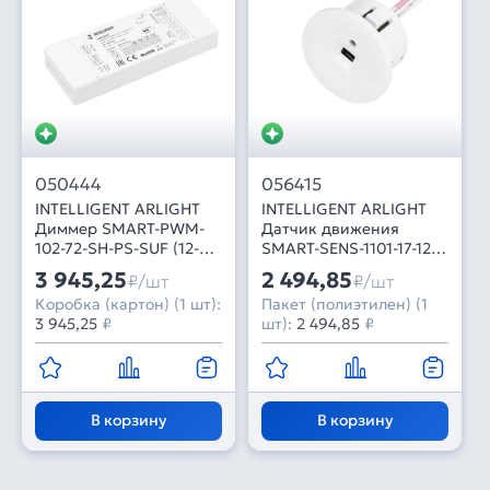
050444
056415
INTELLIGENT ARLIGHT
INTELLIGENT ARLIGHT
Диммер SMART-PWM-
Датчик движения
102-72-SH-PS-SUF (12-
SMART-SENS-1101-17-12-
48V, 2x7A, 2.4G) (IARL,
IN White (12-24V, 1x1.5A,
3 945,25
2 494,85
₽/шт
₽/шт
Контроллер)
Switch) (IARL, IP20
Коробка (картон) (1 шт):
Пакет (полиэтилен) (1
Пластик, 5 лет)
3 945,25
₽
шт):
2 494,85
₽
В корзину
В корзину