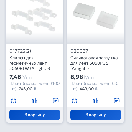
017723(2)
020037
Клипсы для
Силиконовая заглушка
герметичных лент
для лент 5060PGS
5060RTW (Arlight, -)
(Arlight, -)
7,48
8,98
₽/шт
₽/шт
Пакет (полиэтилен) (100
Пакет (полиэтилен) (50
шт):
748,00
₽
шт):
449,00
₽
В корзину
В корзину