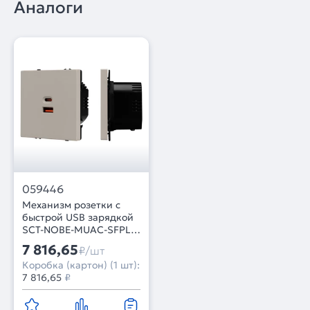
Аналоги
059446
Механизм розетки с
быстрой USB зарядкой
SCT-NOBE-MUAC-SFPL-
FC-CA (65W, QC3)
7 816,65
₽/шт
(Arlight, Кашемир)
Коробка (картон) (1 шт):
7 816,65
₽