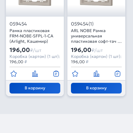
059454
059454(1)
Рамка пластиковая
ARL NOBE Рамка
FRM-NOBE-SFPL-1-CA
универсальная
(Arlight, Кашемир)
пластиковая софт-тач 1
пост кашемир FRM-
196,00
196,00
₽/шт
₽/шт
SFPL-1-CA (Arlight, -)
Коробка (картон) (1 шт):
Коробка (картон) (1 шт):
196,00
₽
196,00
₽
В корзину
В корзину