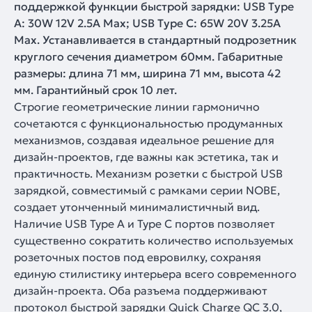
поддержкой функции быстрой зарядки: USB Type
A: 30W 12V 2.5A Max; USB Type C: 65W 20V 3.25A
Max. Устанавливается в стандартный подрозетник
круглого сечения диаметром 60мм. Габаритные
размеры: длина 71 мм, ширина 71 мм, высота 42
мм. Гарантийный срок 10 лет.
Строгие геометрические линии гармонично
сочетаются с функциональностью продуманных
механизмов, создавая идеальное решение для
дизайн-проектов, где важны как эстетика, так и
практичность. Механизм розетки с быстрой USB
зарядкой, совместимый с рамками серии NOBE,
создает утонченный минималистичный вид.
Наличие USB Type A и Type C портов позволяет
существенно сократить количество используемых
розеточных постов под евровилку, сохраняя
единую стилистику интерьера всего современного
дизайн-проекта. Оба разъема поддерживают
протокол быстрой зарядки Quick Charge QC 3.0,