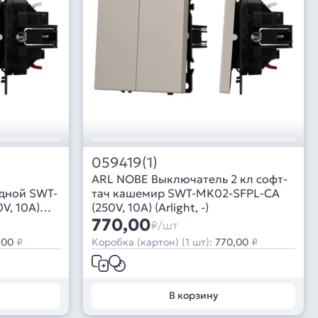
059419(1)
ARL NOBE Выключатель 2 кл софт-
дной SWT-
тач кашемир SWT-MK02-SFPL-CA
V, 10A)
(250V, 10A) (Arlight, -)
770,00
₽/шт
,00
₽
Коробка (картон) (1 шт):
770,00
₽
В корзину