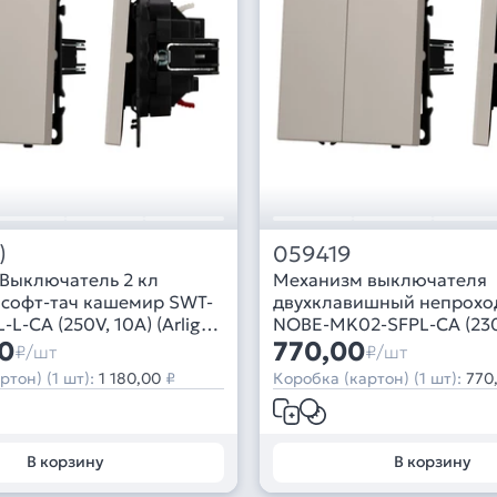
)
059419
Выключатель 2 кл
Механизм выключателя
 софт-тач кашемир SWT-
двухклавишный непрохо
L-CA (250V, 10A) (Arlight,
NOBE-MK02-SFPL-CA (230
00
(Arlight, Кашемир)
770,00
₽/шт
₽/шт
ртон) (1 шт):
1 180,00
₽
Коробка (картон) (1 шт):
770
В корзину
В корзину