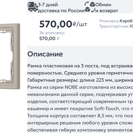
3-7 дней
Обмен
доставка по России
и возврат
570,00
Упаковка:
Коробк
₽/шт
Транспортная:
1
За упаковку:
570,00
₽
Описание
Рамка пластиковая на 3 поста, под встраива
поверхностью. Среднего уровня герметично
Габаритные размеры: длина 223 мм, ширина 8
Рамка из серии NOBE изготовлена из высок
механизмами данной серии, подчеркивая у
изделия, соответствующий современным тр
кашемир и имеет покрытие Soft-Touch, что
Толщина корпуса составляет 8,5 мм, что по
интерьерные решения любого уровня сложнос
обеспечивая гибкую компоновку элементов.