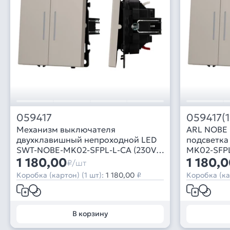
059417
059417(1
Механизм выключателя
ARL NOBE 
двухклавишный непроходной LED
подсветка
SWT-NOBE-MK02-SFPL-L-CA (230V,
MK02-SFPL-
10A) (Arlight, Кашемир)
1 180,00
-)
1 180,
₽/шт
Коробка (картон) (1 шт):
1 180,00
₽
Коробка (ка
В корзину