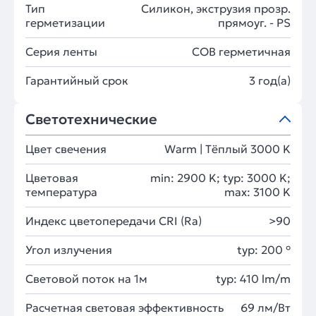
Тип
Силикон, экструзия прозр.
герметизации
прямоуг. - PS
Серия ленты
COB герметичная
Гарантийный срок
3 год(а)
Светотехнические
Цвет свечения
Warm | Тёплый 3000 K
Цветовая
min: 2900 K; typ: 3000 K;
температура
max: 3100 K
Индекс цветопередачи CRI (Ra)
>90
Угол излучения
typ: 200 °
Световой поток на 1м
typ: 410 lm/m
Расчетная световая эффективность
69 лм/Вт