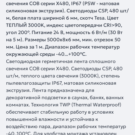
свечения COB серии X480, IP67 (PSW - матовая
силиконовая экструзия). Светодиоды CSP, 480 шт/
м, белая плата шириной 6 мм, скотч Tesa. Цвет
ТЕПЛЫЙ 3000K, индекс цветопередачи CRI>90,
угол 200°. Питание 24 В, мощность 6 Вт/м (30 Вт
на 5 м). Размеры 5000x8x6 мм, мин. отрезок 50
мм. Цена за 1 м. Диапазон рабочих температур
окружающей среды -40...+100°С.
Светодиодная герметичная лента сплошного
свечения COB серии X480. Светодиоды CSP, 480
шт/м, теплого цвета свечения (3000K), cтепень
пылевлагозащиты IP67, матовая силиконовая
экструзия. Лента предназначена для
декоративной подсветки в саунах, банях, ванных
комнатах. Технология TWP (Thermal Waterproof)
обеспечивает стабильную работу в условиях
повышенной влажности и устойчива к
воздействию пара, диапазон рабочих температур
-40..100°C. Для удобства монтажа установлен