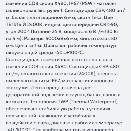
свечения COB серии X480, IP67 (PSW - матовая
силиконовая экструзия). Светодиоды CSP, 480 шт/
м, белая плата шириной 6 мм, скотч Tesa. Цвет
ТЕПЛЫЙ 2400K, индекс цветопередачи CRI>90,
угол 200°. Питание 24 В, мощность 6 Вт/м (30 Вт
на 5 м). Размеры 5000x8x6 мм, мин. отрезок 50
мм. Цена за 1 м. Диапазон рабочих температур
окружающей среды -40...+100°С.
Светодиодная герметичная лента сплошного
свечения COB серии X480. Светодиоды CSP, 480
шт/м, теплого цвета свечения (2400K), cтепень
пылевлагозащиты IP67, матовая силиконовая
экструзия. Лента предназначена для
декоративной подсветки в саунах, банях, ванных
комнатах. Технология TWP (Thermal Waterproof)
обеспечивает стабильную работу в условиях
повышенной влажности и устойчива к
воздействию пара, диапазон рабочих температур
-40..100°C. Для удобства монтажа установлен