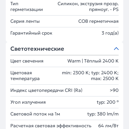
Тип
Силикон, экструзия прозр.
герметизации
прямоуг. - PS
Серия ленты
COB герметичная
Гарантийный срок
3 год(а)
Светотехнические
Цвет свечения
Warm | Тёплый 2400 K
Цветовая
min: 2300 K; typ: 2400 K;
температура
max: 2500 K
Индекс цветопередачи CRI (Ra)
>90
Угол излучения
typ: 200 °
Световой поток на 1м
typ: 380 lm/m
Расчетная световая эффективность
64 лм/Вт