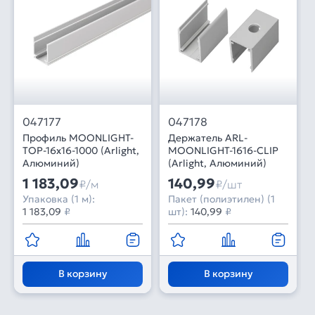
047177
047178
Профиль MOONLIGHT-
Держатель ARL-
TOP-16x16-1000 (Arlight,
MOONLIGHT-1616-CLIP
Алюминий)
(Arlight, Алюминий)
1 183,09
140,99
₽/м
₽/шт
Упаковка (1 м):
Пакет (полиэтилен) (1
1 183,09
₽
шт):
140,99
₽
В корзину
В корзину