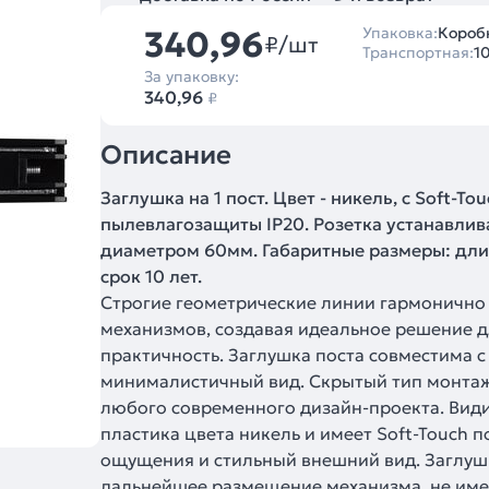
340,96
Упаковка:
Коробк
₽/шт
Транспортная:
1
За упаковку:
340,96
₽
Описание
Заглушка на 1 пост. Цвет - никель, с Soft-
пылевлагозащиты IP20. Розетка устанавлив
диаметром 60мм. Габаритные размеры: длин
срок 10 лет.
Строгие геометрические линии гармонично
механизмов, создавая идеальное решение дл
практичность. Заглушка поста совместима 
минималистичный вид. Скрытый тип монтаж
любого современного дизайн-проекта. Види
пластика цвета никель и имеет Soft-Touch 
ощущения и стильный внешний вид. Заглуш
дальнейшее размещение механизма, не име