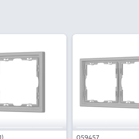
1)
059457