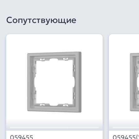
Сопутствующие
059455
059455(