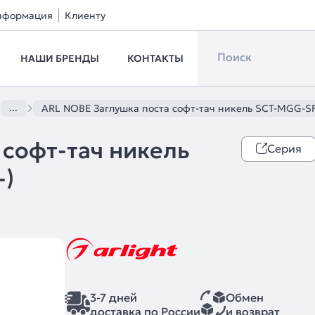
нформация
Клиенту
НАШИ БРЕНДЫ
КОНТАКТЫ
...
ARL NOBE Заглушка поста софт-тач никель SCT-MGG-SFPL
 софт-тач никель
Серия
-)
3-7 дней
Обмен
доставка по России
и возврат