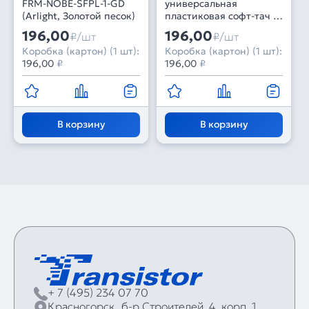
FRM-NOBE-SFPL-1-GD
универсальная
(Arlight, Золотой песок)
пластиковая софт-тач 1
пост золотой песок
196,00
196,00
₽/шт
₽/шт
FRM-SFPL-1-GD (Arlight,
Коробка (картон) (1 шт):
Коробка (картон) (1 шт):
-)
196,00
₽
196,00
₽
В корзину
В корзину
+ 7 (495) 234 07 70
Красногорск,
б‑р Строителей, 4, корп. 1,