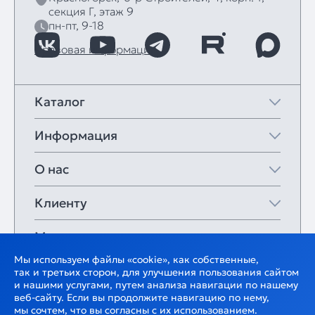
секция Г, этаж 9
пн-пт, 9-18
Правовая информация
Каталог
Информация
О нас
Клиенту
Мои закладки
Мы используем файлы «cookie», как собственные,
так и третьих сторон, для улучшения пользования сайтом
и нашими услугами, путем анализа навигации по нашему
веб-сайту. Если вы продолжите навигацию по нему,
мы сочтем, что вы согласны с их использованием.