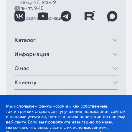
секция Г, этаж 9
пн-пт, 9-18
Правовая информация
Каталог
Информация
О нас
Клиенту
Мои закладки
Мы используем файлы «cookie», как собственные,
так и третьих сторон, для улучшения пользования сайтом
и нашими услугами, путем анализа навигации по нашему
веб-сайту. Если вы продолжите навигацию по нему,
мы сочтем, что вы согласны с их использованием.