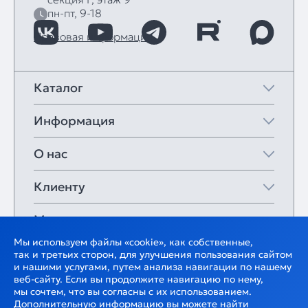
пн-пт, 9-18
Правовая информация
Каталог
Информация
О нас
Клиенту
Мои закладки
Мы используем файлы «cookie», как собственные,
так и третьих сторон, для улучшения пользования сайтом
и нашими услугами, путем анализа навигации по нашему
веб-сайту. Если вы продолжите навигацию по нему,
мы сочтем, что вы согласны с их использованием.
Дополнительную информацию вы можете найти